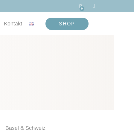

Wa
0
Kontakt
SHOP
Basel & Schweiz